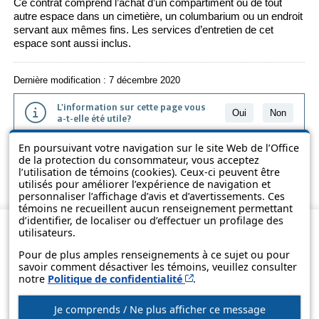
Ce contrat comprend l’achat d’un compartiment ou de tout
autre espace dans un cimetière, un columbarium ou un endroit
servant aux mêmes fins. Les services d’entretien de cet
espace sont aussi inclus.
Dernière modification : 7 décembre 2020
L'information sur cette page vous
Oui
Non
a-t-elle été utile?
En poursuivant votre navigation sur le site Web de l’Office
L'information présentée dans cette page a été vulgarisée pour en
de la protection du consommateur, vous acceptez
favoriser la compréhension. Elle ne remplace pas les textes des lois
l’utilisation de témoins (cookies). Ceux-ci peuvent être
et des règlements.
utilisés pour améliorer l’expérience de navigation et
personnaliser l’affichage d’avis et d’avertissements. Ces
témoins ne recueillent aucun renseignement permettant
d’identifier, de localiser ou d’effectuer un profilage des
utilisateurs.
Pour de plus amples renseignements à ce sujet ou pour
savoir comment désactiver les témoins, veuillez consulter
Cet hyperlien s’ouvrira d
notre
Politique de confidentialité
.
Je comprends / Ne plus afficher ce message