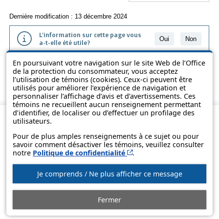
Dernière modification : 13 décembre 2024
L'information sur cette page vous
Oui
Non
a-t-elle été utile?
En poursuivant votre navigation sur le site Web de l’Office
L'information présentée dans cette page a été vulgarisée pour en
de la protection du consommateur, vous acceptez
favoriser la compréhension. Elle ne remplace pas les textes des lois
l’utilisation de témoins (cookies). Ceux-ci peuvent être
et des règlements.
utilisés pour améliorer l’expérience de navigation et
personnaliser l’affichage d’avis et d’avertissements. Ces
témoins ne recueillent aucun renseignement permettant
d’identifier, de localiser ou d’effectuer un profilage des
utilisateurs.
Pour de plus amples renseignements à ce sujet ou pour
savoir comment désactiver les témoins, veuillez consulter
Cet hyperlien s’ouvrira d
notre
Politique de confidentialité
.
Je comprends / Ne plus afficher ce message
© Gouvernement du Québec, 2013-2025
Fermer