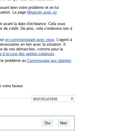
sant bien votre problème et en lui
tuation. La page
Négocier avec un
t avant la date d’échéance. Cela vous
 de crédit. De plus, cela n’enlèvera rien à
eur
en communiquant avec nous
. L’agent à
cessaires en lien avec la situation. Il
suite de vos démarches, comme pour la
 à la cour des petites créances
.
otre problème au
Commissaire aux plaintes
hyperlien s’ouvrira dans une nouvelle fenêtre
n votre faveur.
HAUT DE LA PAGE
Oui
Non