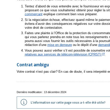
Tentez d’abord de vous entendre avec le fournisseur en expo
proposant ce que vous souhaiteriez obtenir pour régler la si
commerçant
explique comment bien vous préparer.
Si la négociation échoue, effectuez quand même le paiemen
évitera d’avoir des conséquences négatives sur votre dossier
votre droit de contestation.
Faites une plainte à l’Office de la protection du consommat
qui vous parlerez prendra en note tous les renseignements né
pourra aussi vous fournir les outils nécessaires à la pour
rédaction d’une
mise en demeure
ou le dépôt d’une
demande
Vous pouvez aussi vérifier s’il est possible de soumettre v
Cet 
relatives aux services de télécom-télévision (CPRST)
.
Contrat ambigu
Votre contrat n’est pas clair? En cas de doute, il sera interprété e
Dernière modification : 13 décembre 2024
L'information sur cette page vous a-t-elle été utile?