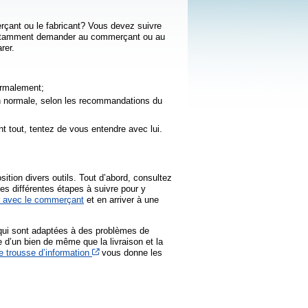
merçant ou le fabricant? Vous devez suivre
a notamment demander au commerçant ou au
rer.
ormalement;
çon normale, selon les recommandations du
t tout, tentez de vous entendre avec lui.
sition divers outils. Tout d’abord, consultez
es différentes étapes à suivre pour y
r avec le commerçant
et en arriver à une
n qui sont adaptées à des problèmes de
e d’un bien de même que la livraison et la
Cet hyperlien s’ouvrira dans une nouvelle fenêtre
e trousse d’information
vous donne les