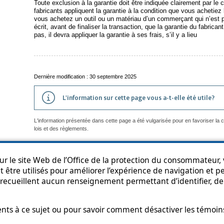
Toute exclusion à la garantie doit être indiquée clairement par le
fabricants appliquent la garantie à la condition que vous achetiez
vous achetez un outil ou un matériau d’un commerçant qui n’est pa
écrit, avant de finaliser la transaction, que la garantie du fabrica
pas, il devra appliquer la garantie à ses frais, s’il y a lieu
Dernière modification : 30 septembre 2025
L'information sur cette page vous a-t-elle été utile?
L'information présentée dans cette page a été vulgarisée pour en favoriser la
lois et des règlements.
r le site Web de l’Office de la protection du consommateur, v
 être utilisés pour améliorer l’expérience de navigation et per
an du site
Accessibilité
Politique de confidentialité
Diffusion de l'informat
recueillent aucun renseignement permettant d’identifier, de 
s à ce sujet ou pour savoir comment désactiver les témoins,
t hyperlien s’ouvrira dans une nouvelle fenêtre