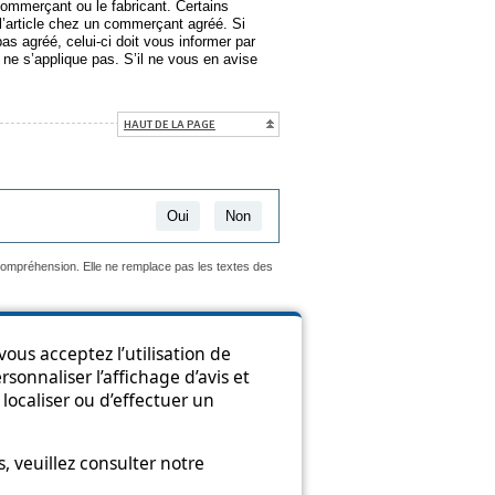
 commerçant ou le fabricant. Certains
 l’article chez un commerçant agréé. Si
s agréé, celui-ci doit vous informer par
nt ne s’applique pas. S’il ne vous en avise
HAUT DE LA PAGE
Oui
Non
 compréhension. Elle ne remplace pas les textes des
ous acceptez l’utilisation de
sonnaliser l’affichage d’avis et
ion
localiser ou d’effectuer un
 veuillez consulter notre