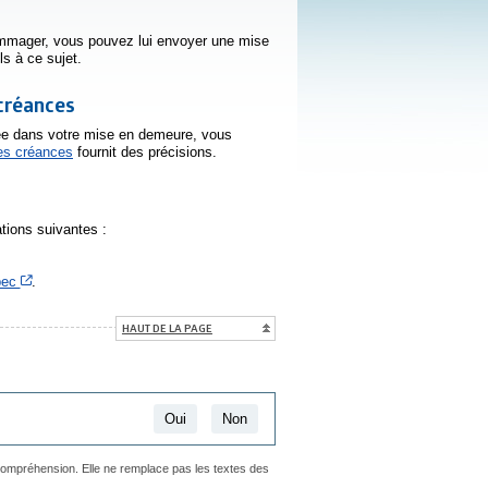
dommager, vous pouvez lui envoyer une mise
s à ce sujet.
créances
lée dans votre mise en demeure, vous
tes créances
fournit des précisions.
tions suivantes :
ien s’ouvrira dans une nouvelle fenêtre
Cet hyperlien s’ouvrira dans une nouvelle fenêtre
bec
.
HAUT DE LA PAGE
Oui
Non
 compréhension. Elle ne remplace pas les textes des