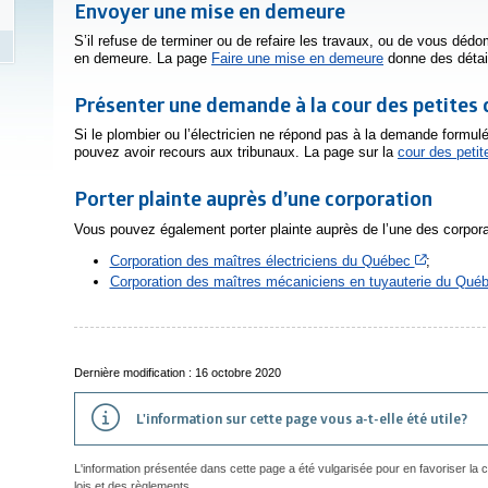
Envoyer une mise en demeure
S’il refuse de terminer ou de refaire les travaux, ou de vous dé
en demeure. La page
Faire une mise en demeure
donne des détail
Présenter une demande à la cour des petites 
Si le plombier ou l’électricien ne répond pas à la demande formu
pouvez avoir recours aux tribunaux. La page sur la
cour des peti
Porter plainte auprès d’une corporation
Vous pouvez également porter plainte auprès de l’une des corpora
Cet hyperl
Corporation des maîtres électriciens du Québec
;
Corporation des maîtres mécaniciens en tuyauterie du Qué
Dernière modification : 16 octobre 2020
L'information sur cette page vous a-t-elle été utile?
L'information présentée dans cette page a été vulgarisée pour en favoriser la
lois et des règlements.