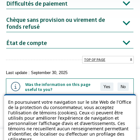
Difficultés de paiement
Chèque sans provision ou virement de
fonds refusé
État de compte
TOP OF PAGE
Last update : September 30, 2025
Was the information on this page
Yes
No
useful to you?
En poursuivant votre navigation sur le site Web de l’Office
The information contained on this page is presented in simple terms to
de la protection du consommateur, vous acceptez
make it easier to understand. It does not replace the texts of the laws
l’utilisation de témoins (cookies). Ceux-ci peuvent être
and regulations.
utilisés pour améliorer l’expérience de navigation et
personnaliser l’affichage d’avis et d’avertissements. Ces
témoins ne recueillent aucun renseignement permettant
d’identifier, de localiser ou d’effectuer un profilage des
utilisateurs.