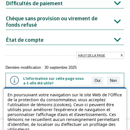
Difficultés de paiement
Chèque sans provision ou virement de
fonds refusé
État de compte
HAUT DE LA PAGE
Dernière modification : 30 septembre 2025
L'information sur cette page vous
Oui
Non
a-t-elle été utile?
En poursuivant votre navigation sur le site Web de l’Office
L'information présentée dans cette page a été vulgarisée pour en
de la protection du consommateur, vous acceptez
favoriser la compréhension. Elle ne remplace pas les textes des lois
l’utilisation de témoins (cookies). Ceux-ci peuvent être
et des règlements.
utilisés pour améliorer l’expérience de navigation et
personnaliser l’affichage d’avis et d’avertissements. Ces
témoins ne recueillent aucun renseignement permettant
d’identifier, de localiser ou d’effectuer un profilage des
utilisateurs.