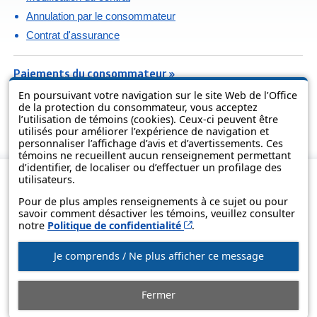
Annulation par le consommateur
Contrat d'assurance
Paiements du consommateur »
En poursuivant votre navigation sur le site Web de l’Office
de la protection du consommateur, vous acceptez
Pratiques commerciales et publicité »
l’utilisation de témoins (cookies). Ceux-ci peuvent être
utilisés pour améliorer l’expérience de navigation et
personnaliser l’affichage d’avis et d’avertissements. Ces
témoins ne recueillent aucun renseignement permettant
d’identifier, de localiser ou d’effectuer un profilage des
utilisateurs.
Pour de plus amples renseignements à ce sujet ou pour
savoir comment désactiver les témoins, veuillez consulter
Cet hyperlien s’ouvrira d
notre
Politique de confidentialité
.
Je comprends / Ne plus afficher ce message
© Gouvernement du Québec, 2013-2025
Fermer