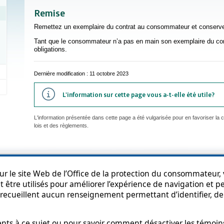
Remise
Remettez un exemplaire du contrat au consommateur et conservez
Tant que le consommateur n’a pas en main son exemplaire du contr
obligations.
Dernière modification : 11 octobre 2023
L'information sur cette page vous a-t-elle été utile?
L'information présentée dans cette page a été vulgarisée pour en favoriser la
lois et des règlements.
an du site
Accessibilité
Politique de confidentialité
Diffusion de l'informat
r le site Web de l’Office de la protection du consommateur, v
 être utilisés pour améliorer l’expérience de navigation et per
recueillent aucun renseignement permettant d’identifier, de 
s à ce sujet ou pour savoir comment désactiver les témoins,