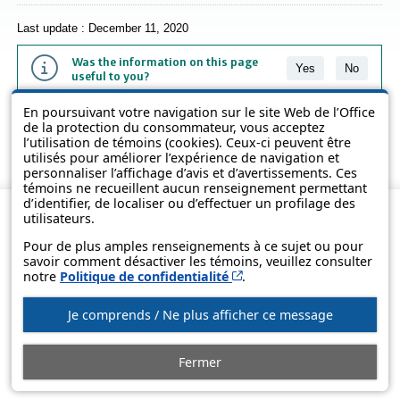
Last update : December 11, 2020
Was the information on this page
Yes
No
useful to you?
En poursuivant votre navigation sur le site Web de l’Office
The information contained on this page is presented in simple terms to
de la protection du consommateur, vous acceptez
make it easier to understand. It does not replace the texts of the laws
l’utilisation de témoins (cookies). Ceux-ci peuvent être
and regulations.
utilisés pour améliorer l’expérience de navigation et
personnaliser l’affichage d’avis et d’avertissements. Ces
témoins ne recueillent aucun renseignement permettant
d’identifier, de localiser ou d’effectuer un profilage des
utilisateurs.
Pour de plus amples renseignements à ce sujet ou pour
savoir comment désactiver les témoins, veuillez consulter
Cet hyperlien s’ouvrira d
notre
Politique de confidentialité
.
Je comprends / Ne plus afficher ce message
© Government of Québec, 2013-2025
Fermer