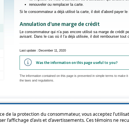
renouveler ou remplacer la carte.
Si le consommateur a déjà utilisé la carte, il doit d’abord payer le
Annulation d’une marge de crédit
Le consommateur qui n’a pas encore utilisé sa marge de crédit p
avisant. Dans le cas où il l’a déjà utilisée, il doit rembourser tout 
Last update : December 11, 2020
Was the information on this page useful to you?
The information contained on this page is presented in simple terms to make it 
the laws and regulations.
p
Accessibility
Privacy Policy
Access to information
Who can consult th
ice de la protection du consommateur, vous acceptez l’utilisat
ser l’affichage d’avis et d’avertissements. Ces témoins ne re