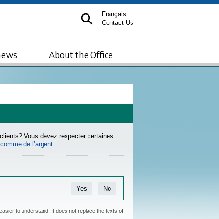
Français
Contact Us
news
About the Office
lients? Vous devez respecter certaines
s comme de l’argent
.
Yes
No
easier to understand. It does not replace the texts of