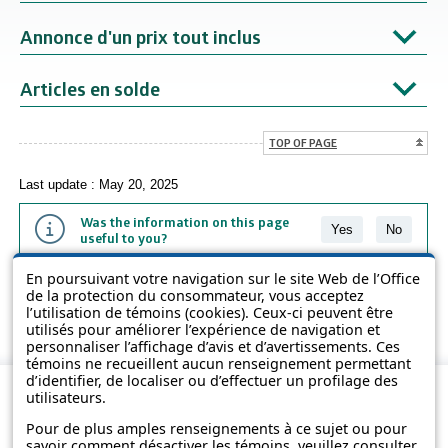
Annonce d'un prix tout inclus
Articles en solde
TOP OF PAGE
Last update : May 20, 2025
Was the information on this page
Yes
No
useful to you?
En poursuivant votre navigation sur le site Web de l’Office
The information contained on this page is presented in simple terms to
de la protection du consommateur, vous acceptez
make it easier to understand. It does not replace the texts of the laws
l’utilisation de témoins (cookies). Ceux-ci peuvent être
and regulations.
utilisés pour améliorer l’expérience de navigation et
personnaliser l’affichage d’avis et d’avertissements. Ces
témoins ne recueillent aucun renseignement permettant
d’identifier, de localiser ou d’effectuer un profilage des
utilisateurs.
Pour de plus amples renseignements à ce sujet ou pour
savoir comment désactiver les témoins, veuillez consulter