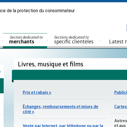
ice de la protection du consommateur
Section dedicated to
Sections dedicated to
merchants
specific clienteles
Latest 
Livres, musique et films
Prix et rabais »
Publici
Échanges, remboursements et mises de
Cartes
côté »
Autres 
et aux 
Vente par Internet, par téléphone ou par la