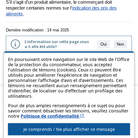
S’il s’agit d’un produit alimentaire, le commerçant doit
respecter certaines normes sur l’
indication des prix des
aliments
.
Dernière modification : 14 mai 2025
L'information sur cette page vous
Oui
Non
a-t-elle été utile?
En poursuivant votre navigation sur le site Web de l’Office
L'information présentée dans cette page a été vulgarisée pour en
de la protection du consommateur, vous acceptez
favoriser la compréhension. Elle ne remplace pas les textes des lois
l’utilisation de témoins (cookies). Ceux-ci peuvent être
et des règlements.
utilisés pour améliorer l’expérience de navigation et
personnaliser l’affichage d’avis et d’avertissements. Ces
témoins ne recueillent aucun renseignement permettant
d’identifier, de localiser ou d’effectuer un profilage des
utilisateurs.
Pour de plus amples renseignements à ce sujet ou pour
savoir comment désactiver les témoins, veuillez consulter
Cet hyperlien s’ouvrira d
notre
Politique de confidentialité
.
Je comprends / Ne plus afficher ce message