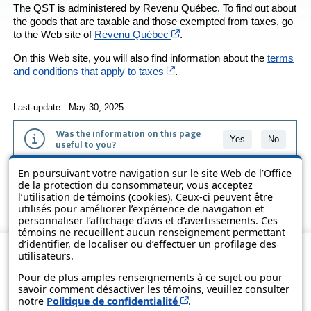
The QST is administered by
Revenu Québec
. To find out about
the goods that are taxable and those exempted from taxes, go
Cet hyperlien s’ouvrira dans 
to the Web site of
Revenu Québec
.
On this Web site, you will also find information about the
terms
Cet hyperlien s’ouvrira dans u
and conditions that apply to taxes
.
Last update : May 30, 2025
Was the information on this page
Yes
No
useful to you?
En poursuivant votre navigation sur le site Web de l’Office
The information contained on this page is presented in simple terms to
de la protection du consommateur, vous acceptez
make it easier to understand. It does not replace the texts of the laws
l’utilisation de témoins (cookies). Ceux-ci peuvent être
and regulations.
utilisés pour améliorer l’expérience de navigation et
personnaliser l’affichage d’avis et d’avertissements. Ces
témoins ne recueillent aucun renseignement permettant
d’identifier, de localiser ou d’effectuer un profilage des
utilisateurs.
Pour de plus amples renseignements à ce sujet ou pour
savoir comment désactiver les témoins, veuillez consulter
Cet hyperlien s’ouvrira d
notre
Politique de confidentialité
.