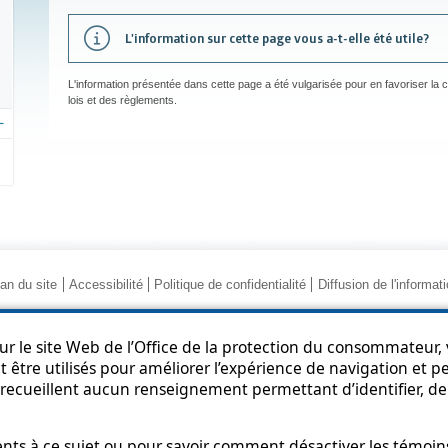
L'information sur cette page vous a-t-elle été utile?
L'information présentée dans cette page a été vulgarisée pour en favoriser la
lois et des règlements.
an du site
Accessibilité
Politique de confidentialité
Diffusion de l'informat
r le site Web de l’Office de la protection du consommateur, v
 être utilisés pour améliorer l’expérience de navigation et per
recueillent aucun renseignement permettant d’identifier, de 
© Gouvernement du Québec, 2013-2025
s à ce sujet ou pour savoir comment désactiver les témoins,