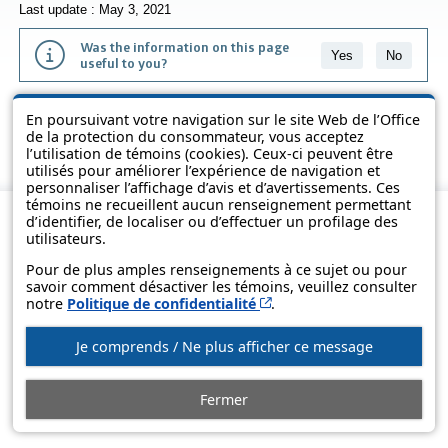
Last update : May 3, 2021
Was the information on this page
Yes
No
useful to you?
The information contained on this page is presented in simple terms to
En poursuivant votre navigation sur le site Web de l’Office
make it easier to understand. It does not replace the texts of the laws
de la protection du consommateur, vous acceptez
and regulations.
l’utilisation de témoins (cookies). Ceux-ci peuvent être
utilisés pour améliorer l’expérience de navigation et
personnaliser l’affichage d’avis et d’avertissements. Ces
témoins ne recueillent aucun renseignement permettant
d’identifier, de localiser ou d’effectuer un profilage des
utilisateurs.
Pour de plus amples renseignements à ce sujet ou pour
savoir comment désactiver les témoins, veuillez consulter
Cet hyperlien s’ouvrira d
notre
Politique de confidentialité
.
Je comprends / Ne plus afficher ce message
© Government of Québec, 2013-2025
Fermer