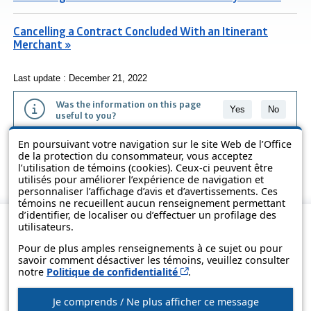
Cancelling a Contract Concluded With an Itinerant
Merchant »
Last update : December 21, 2022
Was the information on this page
Yes
No
useful to you?
En poursuivant votre navigation sur le site Web de l’Office
The information contained on this page is presented in simple terms to
de la protection du consommateur, vous acceptez
make it easier to understand. It does not replace the texts of the laws
l’utilisation de témoins (cookies). Ceux-ci peuvent être
and regulations.
utilisés pour améliorer l’expérience de navigation et
personnaliser l’affichage d’avis et d’avertissements. Ces
témoins ne recueillent aucun renseignement permettant
d’identifier, de localiser ou d’effectuer un profilage des
utilisateurs.
Pour de plus amples renseignements à ce sujet ou pour
savoir comment désactiver les témoins, veuillez consulter
Cet hyperlien s’ouvrira d
notre
Politique de confidentialité
.
Je comprends / Ne plus afficher ce message