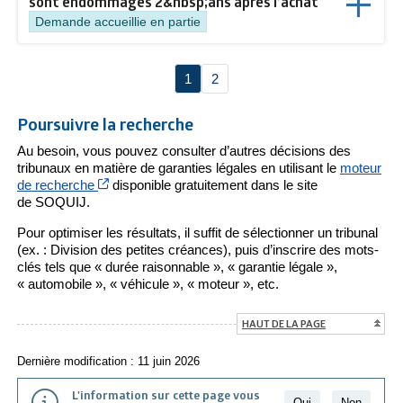
sont endommagés 2&nbsp;ans après l’achat
Demande accueillie en partie
1
2
Poursuivre la recherche
Au besoin, vous pouvez consulter d’autres décisions des
tribunaux en matière de garanties légales en utilisant le
moteur
Cet hyperlien s’ouvrira dans une nouvelle fenêtre
de recherche
disponible gratuitement dans le site
de SOQUIJ.
Pour optimiser les résultats, il suffit de sélectionner un tribunal
(ex. : Division des petites créances), puis d’inscrire des mots-
clés tels que « durée raisonnable », « garantie légale »,
« automobile », « véhicule », « moteur », etc.
HAUT DE LA PAGE
Dernière modification : 11 juin 2026
L'information sur cette page vous
Oui
Non