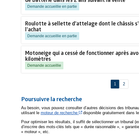
Demande accueillie en partie
Roulotte à sellette d’attelage dont le châssis s’
l’achat
Demande accueillie en partie
Motoneige qui a cessé de fonctionner après avo
kilomètres
Demande accueillie
1
2
Poursuivre la recherche
Au besoin, vous pouvez consulter d’autres décisions des tribunau
Cet hyperlien s’ouvrira dans une
utilisant le
moteur de recherche
disponible gratuitement dans l
Pour optimiser les résultats, il suffit de sélectionner un tribunal (
d’inscrire des mots-clés tels que « durée raisonnable », « garantie
« moteur », etc.