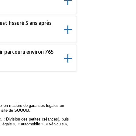
est fissuré 5 ans après
ir parcouru environ 765
x en matière de garanties légales en
 nouvelle fenêtre
e site de SOQUIJ.
ex. : Division des petites créances), puis
 légale », « automobile », « véhicule »,