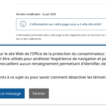
Dernière modification : 11 juin 2026
L'information sur cette page vous a-t-elle été utile?
L'information présentée dans cette page a été vulgarisée pour en favoriser la
lois et des règlements.
r le site Web de l’Office de la protection du consommateur, v
 être utilisés pour améliorer l’expérience de navigation et per
an du site
Accessibilité
Politique de confidentialité
Diffusion de l'informat
recueillent aucun renseignement permettant d’identifier, de 
s à ce sujet ou pour savoir comment désactiver les témoins,
t hyperlien s’ouvrira dans une nouvelle fenêtre
r ce message
Fermer
© Gouvernement du Québec, 2013-2025