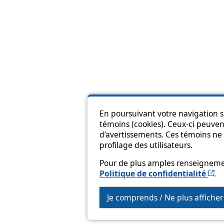
En poursuivant votre navigation su
témoins (cookies). Ceux-ci peuvent
Pl
d’avertissements. Ces témoins ne 
profilage des utilisateurs.
Pour de plus amples renseignement
Ce
Politique de confidentialité
.
Je comprends / Ne plus affiche