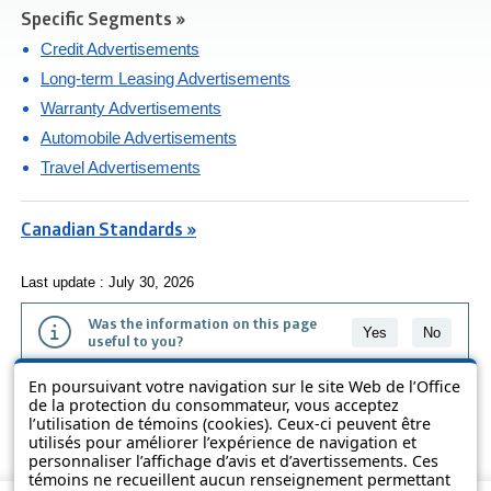
Specific Segments »
Credit Advertisements
Long-term Leasing Advertisements
Warranty Advertisements
Automobile Advertisements
Travel Advertisements
Canadian Standards »
Last update : July 30, 2026
Was the information on this page
Yes
No
useful to you?
En poursuivant votre navigation sur le site Web de l’Office
The information contained on this page is presented in simple terms to
de la protection du consommateur, vous acceptez
make it easier to understand. It does not replace the texts of the laws
l’utilisation de témoins (cookies). Ceux-ci peuvent être
and regulations.
utilisés pour améliorer l’expérience de navigation et
personnaliser l’affichage d’avis et d’avertissements. Ces
témoins ne recueillent aucun renseignement permettant