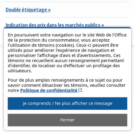
Double étiquetage »
Indication des prix dans les marchés publics »
En poursuivant votre navigation sur le site Web de l’Office
de la protection du consommateur, vous acceptez
l’utilisation de témoins (cookies). Ceux-ci peuvent être
utilisés pour améliorer l’expérience de navigation et
personnaliser l’affichage d’avis et d’avertissements. Ces
témoins ne recueillent aucun renseignement permettant
d’identifier, de localiser ou d’effectuer un profilage des
utilisateurs.
Pour de plus amples renseignements à ce sujet ou pour
savoir comment désactiver les témoins, veuillez consulter
Cet hyperlien s’ouvrira d
notre
Politique de confidentialité
.
© Gouvernement du Québec, 2013-2025
Je comprends / Ne plus afficher ce message
Fermer