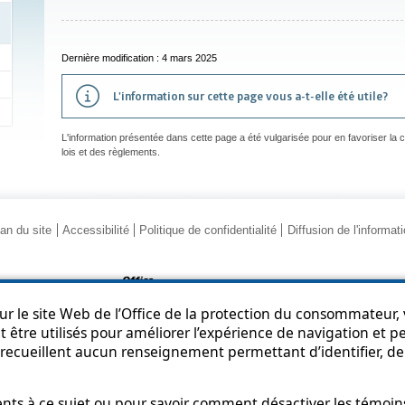
Dernière modification : 4 mars 2025
L'information sur cette page vous a-t-elle été utile?
L'information présentée dans cette page a été vulgarisée pour en favoriser la
lois et des règlements.
an du site
Accessibilité
Politique de confidentialité
Diffusion de l'informat
r le site Web de l’Office de la protection du consommateur, v
 être utilisés pour améliorer l’expérience de navigation et per
recueillent aucun renseignement permettant d’identifier, de 
© Gouvernement du Québec, 2013-2025
s à ce sujet ou pour savoir comment désactiver les témoins,