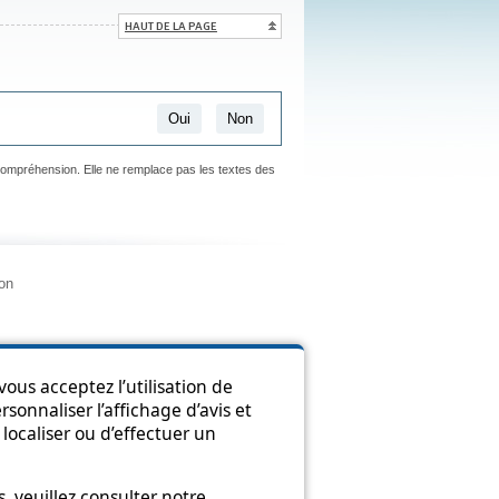
HAUT DE LA PAGE
Oui
Non
 compréhension. Elle ne remplace pas les textes des
ion
ous acceptez l’utilisation de
sonnaliser l’affichage d’avis et
localiser ou d’effectuer un
 veuillez consulter notre