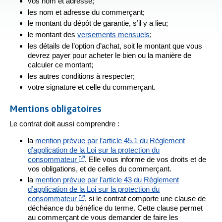
vos nom et adresse;
les nom et adresse du commerçant;
le montant du dépôt de garantie, s’il y a lieu;
le montant des
versements mensuels
;
les détails de l’option d’achat, soit le montant que vous
devrez payer pour acheter le bien ou la manière de
calculer ce montant;
les autres conditions à respecter;
votre signature et celle du commerçant.
Mentions obligatoires
Le contrat doit aussi comprendre :
la
mention prévue par l’article 45.1 du Règlement
d’application de la Loi sur la protection du
Cet hyperlien s’ouvrira dans une nouvelle 
consommateur
. Elle vous informe de vos droits et de
vos obligations, et de celles du commerçant.
la
mention prévue par l’article 43 du Règlement
d’application de la Loi sur la protection du
Cet hyperlien s’ouvrira dans une nouvelle 
consommateur
, si le contrat comporte une clause de
déchéance du bénéfice du terme. Cette clause permet
au commerçant de vous demander de faire les