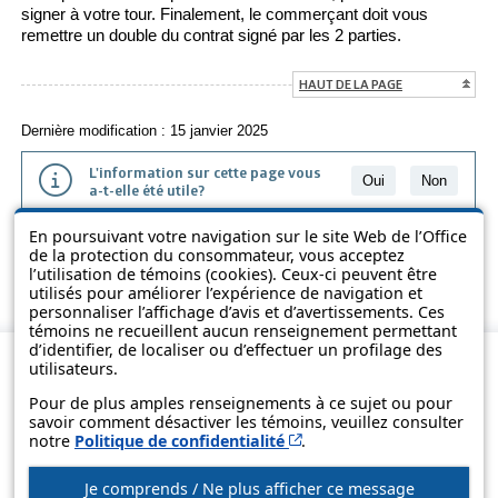
signer à votre tour. Finalement, le commerçant doit vous
remettre un double du contrat signé par les 2 parties.
HAUT DE LA PAGE
Dernière modification : 15 janvier 2025
L'information sur cette page vous
Oui
Non
a-t-elle été utile?
En poursuivant votre navigation sur le site Web de l’Office
L'information présentée dans cette page a été vulgarisée pour en
de la protection du consommateur, vous acceptez
favoriser la compréhension. Elle ne remplace pas les textes des lois
l’utilisation de témoins (cookies). Ceux-ci peuvent être
et des règlements.
utilisés pour améliorer l’expérience de navigation et
personnaliser l’affichage d’avis et d’avertissements. Ces
témoins ne recueillent aucun renseignement permettant
d’identifier, de localiser ou d’effectuer un profilage des
utilisateurs.
Pour de plus amples renseignements à ce sujet ou pour
savoir comment désactiver les témoins, veuillez consulter
Cet hyperlien s’ouvrira d
notre
Politique de confidentialité
.
Je comprends / Ne plus afficher ce message