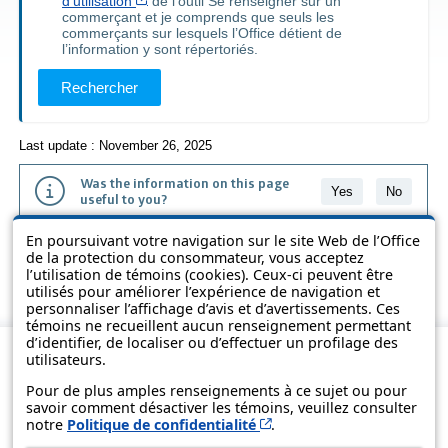
Cet hyperlien s’ouvrira dans une nouvelle fenêt
d’utilisation
de l’outil Se renseigner sur un
commerçant et je comprends que seuls les
commerçants sur lesquels l’Office détient de
l’information y sont répertoriés.
Rechercher
Last update : November 26, 2025
Was the information on this page
Yes
No
useful to you?
En poursuivant votre navigation sur le site Web de l’Office
The information contained on this page is presented in simple terms to
de la protection du consommateur, vous acceptez
make it easier to understand. It does not replace the texts of the laws
l’utilisation de témoins (cookies). Ceux-ci peuvent être
and regulations.
utilisés pour améliorer l’expérience de navigation et
personnaliser l’affichage d’avis et d’avertissements. Ces
témoins ne recueillent aucun renseignement permettant
d’identifier, de localiser ou d’effectuer un profilage des
utilisateurs.
Pour de plus amples renseignements à ce sujet ou pour
savoir comment désactiver les témoins, veuillez consulter
Cet hyperlien s’ouvrira d
notre
Politique de confidentialité
.