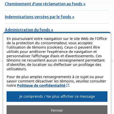
Cheminement d’une réclamation au fonds »
Indemnisations versées par le fonds »
Administration du fonds »
En poursuivant votre navigation sur le site Web de l’Office
Questions fréquentes sur le fonds »
de la protection du consommateur, vous acceptez
l’utilisation de témoins (cookies). Ceux-ci peuvent être
utilisés pour améliorer l’expérience de navigation et
personnaliser l’affichage d’avis et d’avertissements. Ces
témoins ne recueillent aucun renseignement permettant
d’identifier, de localiser ou d’effectuer un profilage des
utilisateurs.
Pour de plus amples renseignements à ce sujet ou pour
savoir comment désactiver les témoins, veuillez consulter
Cet hyperlien s’ouvrira d
notre
Politique de confidentialité
.
Je comprends / Ne plus afficher ce message
© Gouvernement du Québec, 2013-2025
Fermer