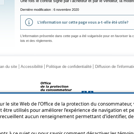
Une fois le contrat signé par l’acheteur et par le vendeur, la modifi
Dernière modification : 6 novembre 2020
L'information sur cette page vous a-t-elle été utile?
L'information présentée dans cette page a été vulgarisée pour en favoriser la
lois et des règlements.
an du site
Accessibilité
Politique de confidentialité
Diffusion de l'informat
r le site Web de l’Office de la protection du consommateur, v
 être utilisés pour améliorer l’expérience de navigation et per
© Gouvernement du Québec, 2013-2025
recueillent aucun renseignement permettant d’identifier, de 
s à ce sujet ou pour savoir comment désactiver les témoins,