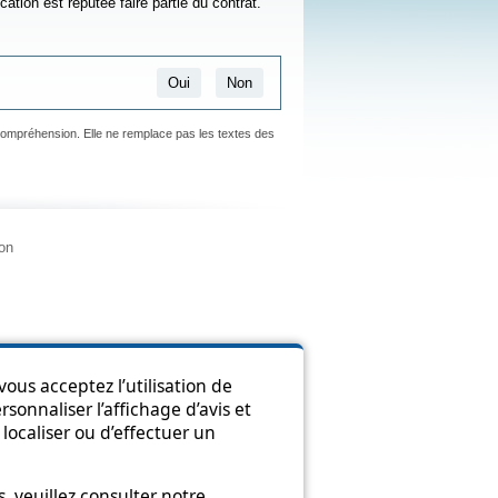
cation est réputée faire partie du contrat.
Oui
Non
 compréhension. Elle ne remplace pas les textes des
ion
ous acceptez l’utilisation de
sonnaliser l’affichage d’avis et
localiser ou d’effectuer un
 veuillez consulter notre