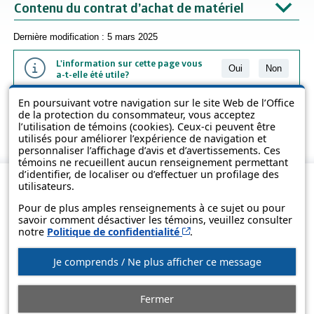
Contenu du contrat d’achat de matériel
Dernière modification : 5 mars 2025
L'information sur cette page vous
Oui
Non
a-t-elle été utile?
En poursuivant votre navigation sur le site Web de l’Office
L'information présentée dans cette page a été vulgarisée pour en
de la protection du consommateur, vous acceptez
favoriser la compréhension. Elle ne remplace pas les textes des lois
l’utilisation de témoins (cookies). Ceux-ci peuvent être
et des règlements.
utilisés pour améliorer l’expérience de navigation et
personnaliser l’affichage d’avis et d’avertissements. Ces
témoins ne recueillent aucun renseignement permettant
d’identifier, de localiser ou d’effectuer un profilage des
utilisateurs.
Pour de plus amples renseignements à ce sujet ou pour
savoir comment désactiver les témoins, veuillez consulter
Cet hyperlien s’ouvrira d
notre
Politique de confidentialité
.
Je comprends / Ne plus afficher ce message
© Gouvernement du Québec, 2013-2025
Fermer