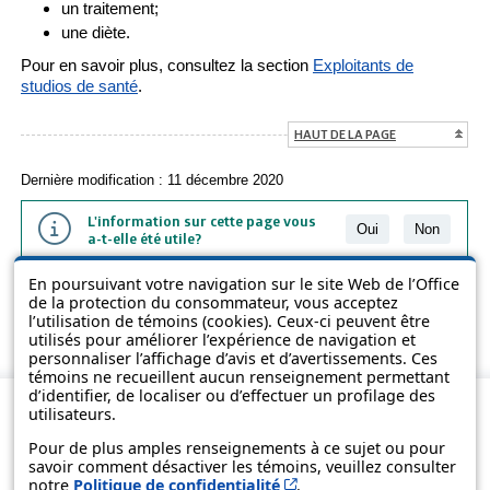
un traitement;
une diète.
Pour en savoir plus, consultez la section
Exploitants de
studios de santé
.
HAUT DE LA PAGE
Dernière modification : 11 décembre 2020
L'information sur cette page vous
Oui
Non
a-t-elle été utile?
En poursuivant votre navigation sur le site Web de l’Office
L'information présentée dans cette page a été vulgarisée pour en
de la protection du consommateur, vous acceptez
favoriser la compréhension. Elle ne remplace pas les textes des lois
l’utilisation de témoins (cookies). Ceux-ci peuvent être
et des règlements.
utilisés pour améliorer l’expérience de navigation et
personnaliser l’affichage d’avis et d’avertissements. Ces
témoins ne recueillent aucun renseignement permettant
d’identifier, de localiser ou d’effectuer un profilage des
utilisateurs.
Pour de plus amples renseignements à ce sujet ou pour
savoir comment désactiver les témoins, veuillez consulter
Cet hyperlien s’ouvrira d
notre
Politique de confidentialité
.