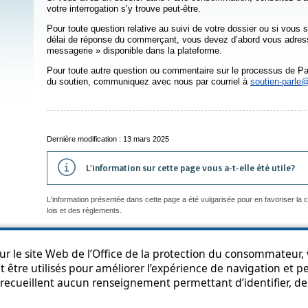
votre interrogation s’y trouve peut-être.
Pour toute question relative au suivi de votre dossier ou si vous s
délai de réponse du commerçant, vous devez d’abord vous adresser 
messagerie » disponible dans la plateforme.
Pour toute autre question ou commentaire sur le processus de Pa
du soutien, communiquez avec nous par courriel à
soutien-parle
Dernière modification : 13 mars 2025
L'information sur cette page vous a-t-elle été utile?
L'information présentée dans cette page a été vulgarisée pour en favoriser la
lois et des règlements.
r le site Web de l’Office de la protection du consommateur, v
 être utilisés pour améliorer l’expérience de navigation et per
an du site
Accessibilité
Politique de confidentialité
Diffusion de l'informat
recueillent aucun renseignement permettant d’identifier, de 