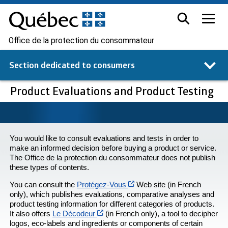
Office de la protection du consommateur
Section dedicated to
consumers
Product Evaluations and Product Testing
You would like to consult evaluations and tests in order to
make an informed decision before buying a product or service.
The
Office de la protection du consommateur
does not publish
these types of contents.
Cet hyperlien s’ouvrira dans
You can consult the
Protégez-Vous
Web site (in French
only), which publishes evaluations, comparative analyses and
product testing information for different categories of products.
Cet hyperlien s’ouvrira dans une nouve
It also offers
Le Décodeur
(in French only), a tool to decipher
logos, eco-labels and ingredients or components of certain