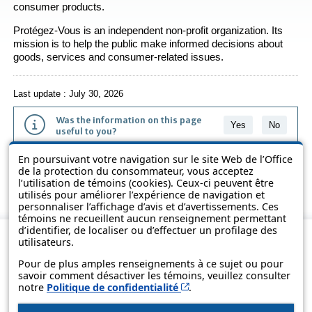
consumer products.
Protégez-Vous
is an independent non-profit organization. Its
mission is to help the public make informed decisions about
goods, services and consumer-related issues.
Last update : July 30, 2026
Was the information on this page
Yes
No
useful to you?
En poursuivant votre navigation sur le site Web de l’Office
The information contained on this page is presented in simple terms to
de la protection du consommateur, vous acceptez
make it easier to understand. It does not replace the texts of the laws
l’utilisation de témoins (cookies). Ceux-ci peuvent être
and regulations.
utilisés pour améliorer l’expérience de navigation et
personnaliser l’affichage d’avis et d’avertissements. Ces
témoins ne recueillent aucun renseignement permettant
d’identifier, de localiser ou d’effectuer un profilage des
utilisateurs.
Pour de plus amples renseignements à ce sujet ou pour
savoir comment désactiver les témoins, veuillez consulter
Cet hyperlien s’ouvrira d
notre
Politique de confidentialité
.