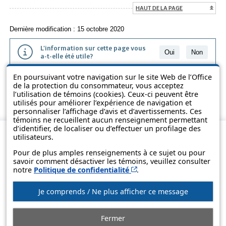
HAUT DE LA PAGE
Dernière modification : 15 octobre 2020
L'information sur cette page vous
Oui
Non
a-t-elle été utile?
En poursuivant votre navigation sur le site Web de l’Office
L'information présentée dans cette page a été vulgarisée pour en
de la protection du consommateur, vous acceptez
favoriser la compréhension. Elle ne remplace pas les textes des lois
l’utilisation de témoins (cookies). Ceux-ci peuvent être
et des règlements.
utilisés pour améliorer l’expérience de navigation et
personnaliser l’affichage d’avis et d’avertissements. Ces
témoins ne recueillent aucun renseignement permettant
d’identifier, de localiser ou d’effectuer un profilage des
utilisateurs.
Pour de plus amples renseignements à ce sujet ou pour
savoir comment désactiver les témoins, veuillez consulter
Cet hyperlien s’ouvrira d
notre
Politique de confidentialité
.
Je comprends / Ne plus afficher ce message
© Gouvernement du Québec, 2013-2025
Fermer