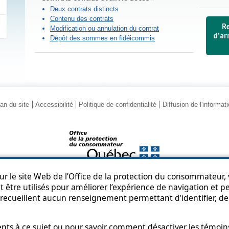
Deux contrats distincts
Contenu des contrats
R
Modification ou annulation du contrat
d’ar
Dépôt des sommes en fidéicommis
an du site
Accessibilité
Politique de confidentialité
Diffusion de l'informat
r le site Web de l’Office de la protection du consommateur, v
© Gouvernement du Québec, 2013-2025
 être utilisés pour améliorer l’expérience de navigation et per
recueillent aucun renseignement permettant d’identifier, de 
s à ce sujet ou pour savoir comment désactiver les témoins,