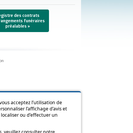
egistre des contrats
rangements funéraires
préalables »
ion
ous acceptez l’utilisation de
sonnaliser l’affichage d’avis et
localiser ou d’effectuer un
 veuillez consulter notre