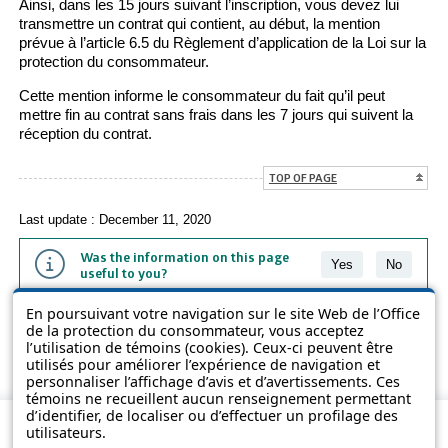
Ainsi, dans les 15 jours suivant l’inscription, vous devez lui
transmettre un contrat qui contient, au début, la mention
prévue à l’article 6.5 du Règlement d’application de la Loi sur la
protection du consommateur.
Cette mention informe le consommateur du fait qu’il peut
mettre fin au contrat sans frais dans les 7 jours qui suivent la
réception du contrat.
TOP OF PAGE
Last update : December 11, 2020
Was the information on this page
Yes
No
useful to you?
En poursuivant votre navigation sur le site Web de l’Office
The information contained on this page is presented in simple terms to
de la protection du consommateur, vous acceptez
make it easier to understand. It does not replace the texts of the laws
l’utilisation de témoins (cookies). Ceux-ci peuvent être
and regulations.
utilisés pour améliorer l’expérience de navigation et
personnaliser l’affichage d’avis et d’avertissements. Ces
témoins ne recueillent aucun renseignement permettant
d’identifier, de localiser ou d’effectuer un profilage des
utilisateurs.