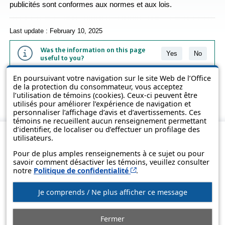
publicités sont conformes aux normes et aux lois.
Last update : February 10, 2025
Was the information on this page
Yes
No
useful to you?
En poursuivant votre navigation sur le site Web de l’Office
The information contained on this page is presented in simple terms to
de la protection du consommateur, vous acceptez
make it easier to understand. It does not replace the texts of the laws
l’utilisation de témoins (cookies). Ceux-ci peuvent être
and regulations.
utilisés pour améliorer l’expérience de navigation et
personnaliser l’affichage d’avis et d’avertissements. Ces
témoins ne recueillent aucun renseignement permettant
d’identifier, de localiser ou d’effectuer un profilage des
utilisateurs.
Pour de plus amples renseignements à ce sujet ou pour
savoir comment désactiver les témoins, veuillez consulter
Cet hyperlien s’ouvrira d
notre
Politique de confidentialité
.
Je comprends / Ne plus afficher ce message
© Government of Québec, 2013-2025
Fermer