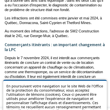
qui a donné des avis sans équivoque : dans les deux cas qu’il
a eu l’occasion d’inspecter, le diagnostic de contamination ou
de problème de structure était non fondé.
Les infractions ont été commises entre janvier et mai 2024, à
Québec, Donnacona, Saint-Cyprien et Thetford Mines.
Au moment des infractions, l’adresse de SM2 Construction
était le 241, rue George-Muir, à Québec.
Commerçants itinérants : u
n important changement à
la LPC
Depuis le 7 novembre 2024, il est interdit aux commerçants
itinérants de conclure un contrat de vente ou de location
concernant un appareil de chauffage ou de climatisation,
comme une thermopompe, ou un service de décontamination
ou d’isolation. Il leur est également interdit de conclure un
contrat d’entretien pour ce type d’appareil, ainsi que tout
contrat de financement ou de location à long terme.
En poursuivant votre navigation sur le site Web de l’Office
de la protection du consommateur, vous acceptez
Cet hy
Voir notre page
Vendeur itinérant : quand faut-il se méfier?
l’utilisation de témoins (cookies). Ceux-ci peuvent être
utilisés pour améliorer l’expérience de navigation et
personnaliser l’affichage d’avis et d’avertissements. Ces
témoins ne recueillent aucun renseignement permettant