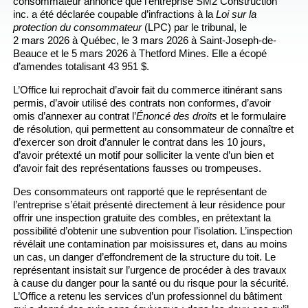
consommateur annonce que l’entreprise SM2 Construction
inc. a été déclarée coupable d’infractions à la
Loi sur la
protection du consommateur
(LPC) par le tribunal, le
2 mars 2026 à Québec, le 3 mars 2026 à Saint-Joseph-de-
Beauce et le 5 mars 2026 à Thetford Mines. Elle a écopé
d’amendes totalisant 43 951 $.
L’Office lui reprochait d’avoir fait du commerce itinérant sans
permis, d’avoir utilisé des contrats non conformes, d’avoir
omis d’annexer au contrat l’
Énoncé des droits
et le formulaire
de résolution, qui permettent au consommateur de connaître et
d’exercer son droit d’annuler le contrat dans les 10 jours,
d’avoir prétexté un motif pour solliciter la vente d’un bien et
d’avoir fait des représentations fausses ou trompeuses.
Des consommateurs ont rapporté que le représentant de
l’entreprise s’était présenté directement à leur résidence pour
offrir une inspection gratuite des combles, en prétextant la
possibilité d’obtenir une subvention pour l’isolation. L’inspection
révélait une contamination par moisissures et, dans au moins
un cas, un danger d’effondrement de la structure du toit. Le
représentant insistait sur l’urgence de procéder à des travaux
à cause du danger pour la santé ou du risque pour la sécurité.
L’Office a retenu les services d’un professionnel du bâtiment