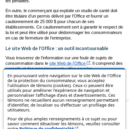
les pénalités.
En outre, le commerçant qui exploite un studio de santé doit
être titulaire d’un permis délivré par l’Office et fournir un
cautionnement de 25 000 $ pour chacun de ses
établissements. Ce cautionnement sert à garantir le respect de
la loi et peut être utilisé pour dédommager les consommateurs
en cas de fermeture de l’entreprise.
Le site Web de l’Office : un outil incontournable
Vous trouverez de l’information sur une foule de sujets de
Cet hyperlien s’ouvri
consommation dans le
site Web de l’Office
. Il comprend des
conseils et des renseignements utiles pour les
consommateurs et les commerçants qui font des affaires au
En poursuivant votre navigation sur le site Web de l’Office
Québec. Il s’agit aussi d’un outil pratique à consulter sur votre
de la protection du consommateur, vous acceptez
l’utilisation de témoins (cookies). Ceux-ci peuvent être
appareil mobile lorsque vous êtes en magasin.
utilisés pour améliorer l’expérience de navigation et
personnaliser l’affichage d’avis et d’avertissements. Ces
témoins ne recueillent aucun renseignement permettant
d’identifier, de localiser ou d’effectuer un profilage des
utilisateurs.
Pour de plus amples renseignements à ce sujet ou pour
savoir comment désactiver les témoins, veuillez consulter
Cet hyperlien s’ouvrira d
notre
Politique de confidentialité
.