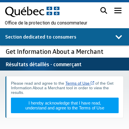
Office de la protection du consommateur
Section dedicated to
consumers
Get Information About a Merchant
Résultats détaillés - commerçant
Cet hyperlien s’ouv
Please read and agree to the
Terms of Use
of the Get
Information About a Merchant tool in order to view the
results.
I hereby acknowledge that I have read,
understand and agree to the Terms of Use