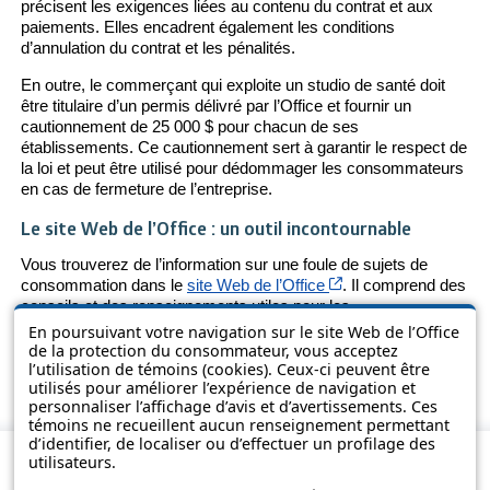
précisent les exigences liées au contenu du contrat et aux
paiements. Elles encadrent également les conditions
d’annulation du contrat et les pénalités.
En outre, le commerçant qui exploite un studio de santé doit
être titulaire d’un permis délivré par l’Office et fournir un
cautionnement de 25 000 $ pour chacun de ses
établissements. Ce cautionnement sert à garantir le respect de
la loi et peut être utilisé pour dédommager les consommateurs
en cas de fermeture de l’entreprise.
Le site Web de l’Office : un outil incontournable
Vous trouverez de l’information sur une foule de sujets de
Cet hyperlien s’ouvri
consommation dans le
site Web de l’Office
. Il comprend des
conseils et des renseignements utiles pour les
consommateurs et les commerçants qui font des affaires au
En poursuivant votre navigation sur le site Web de l’Office
Québec. Il s’agit aussi d’un outil pratique à consulter sur votre
de la protection du consommateur, vous acceptez
l’utilisation de témoins (cookies). Ceux-ci peuvent être
appareil mobile lorsque vous êtes en magasin.
utilisés pour améliorer l’expérience de navigation et
personnaliser l’affichage d’avis et d’avertissements. Ces
témoins ne recueillent aucun renseignement permettant
d’identifier, de localiser ou d’effectuer un profilage des
utilisateurs.