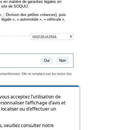
x en matière de garanties légales en
 nouvelle fenêtre
e site de SOQUIJ.
ex. : Division des petites créances), puis
 légale », « automobile », « véhicule »,
HAUT DE LA PAGE
Oui
Non
 compréhension. Elle ne remplace pas les textes des
ous acceptez l’utilisation de
sonnaliser l’affichage d’avis et
ion
localiser ou d’effectuer un
 veuillez consulter notre