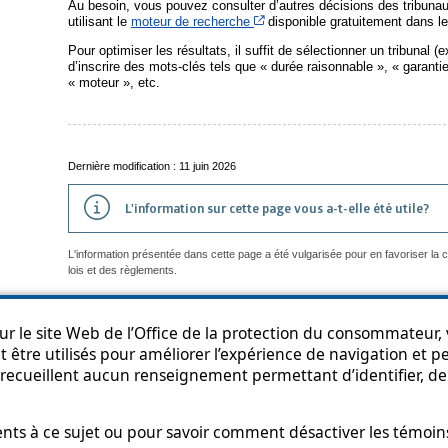
Au besoin, vous pouvez consulter d’autres décisions des tribunau
Cet hyperlien s’ouvrira dans une
utilisant le
moteur de recherche
disponible gratuitement dans l
Pour optimiser les résultats, il suffit de sélectionner un tribunal (
d’inscrire des mots-clés tels que « durée raisonnable », « garantie
« moteur », etc.
Dernière modification : 11 juin 2026
L'information sur cette page vous a-t-elle été utile?
L'information présentée dans cette page a été vulgarisée pour en favoriser la
lois et des règlements.
r le site Web de l’Office de la protection du consommateur, v
 être utilisés pour améliorer l’expérience de navigation et per
an du site
Accessibilité
Politique de confidentialité
Diffusion de l'informat
recueillent aucun renseignement permettant d’identifier, de 
s à ce sujet ou pour savoir comment désactiver les témoins,