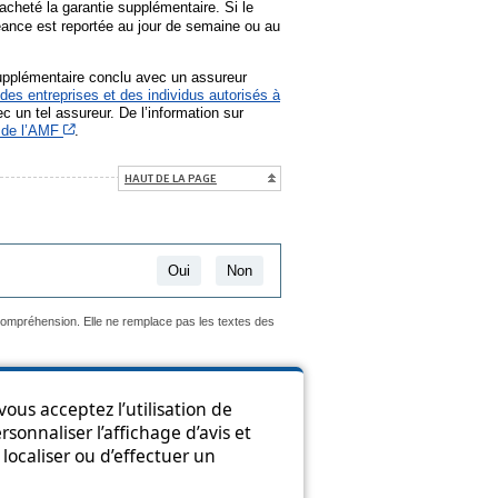
acheté la garantie supplémentaire. Si le
éance est reportée au jour de semaine ou au
supplémentaire conclu avec un assureur
des entreprises et des individus autorisés à
c un tel assureur. De l’information sur
Cet hyperlien s’ouvrira dans une nouvelle fenêtre
 de l’AMF
.
HAUT DE LA PAGE
Oui
Non
 compréhension. Elle ne remplace pas les textes des
ous acceptez l’utilisation de
sonnaliser l’affichage d’avis et
ion
localiser ou d’effectuer un