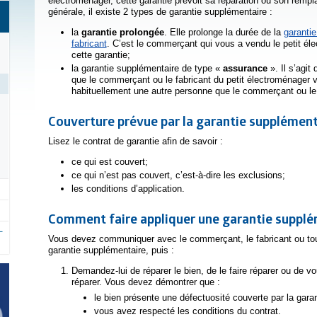
électroménager, cette garantie prévoit sa réparation ou son rem
générale, il existe 2 types de garantie supplémentaire :
la
garantie prolongée
. Elle prolonge la durée de la
garantie
fabricant
. C’est le commerçant qui vous a vendu le petit él
cette garantie;
la garantie supplémentaire de type «
assurance
». Il s’agit 
que le commerçant ou le fabricant du petit électroménager v
habituellement une autre personne que le commerçant ou le f
Couverture prévue par la garantie supplément
Lisez le contrat de garantie afin de savoir :
ce qui est couvert;
ce qui n’est pas couvert, c’est-à-dire les exclusions;
les conditions d’application.
Comment faire appliquer une garantie suppl
Vous devez communiquer avec le commerçant, le fabricant ou tou
garantie supplémentaire, puis :
Demandez-lui de réparer le bien, de le faire réparer ou de vo
réparer. Vous devez démontrer que :
le bien présente une défectuosité couverte par la gara
vous avez respecté les conditions du contrat.