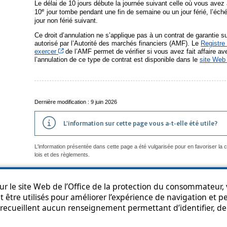
Le délai de 10 jours débute la journée suivant celle où vous avez 
e
10
jour tombe pendant une fin de semaine ou un jour férié, l’éch
jour non férié suivant.
Ce droit d’annulation ne s’applique pas à un contrat de garantie 
autorisé par l’Autorité des marchés financiers (AMF). Le
Registre 
Cet hyperlien s’ouvrira dans une nouvelle fenêtre
exercer
de l’AMF permet de vérifier si vous avez fait affaire ave
l’annulation de ce type de contrat est disponible dans le
site Web
Dernière modification : 9 juin 2026
L'information sur cette page vous a-t-elle été utile?
L'information présentée dans cette page a été vulgarisée pour en favoriser la
lois et des règlements.
r le site Web de l’Office de la protection du consommateur, v
 être utilisés pour améliorer l’expérience de navigation et per
an du site
Accessibilité
Politique de confidentialité
Diffusion de l'informat
recueillent aucun renseignement permettant d’identifier, de 