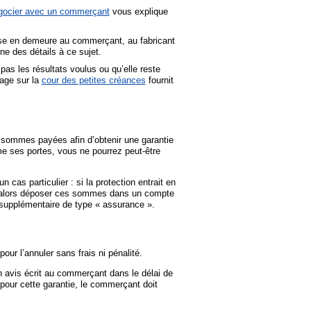
gocier avec un commerçant
vous explique
se en demeure au commerçant, au fabricant
e des détails à ce sujet.
as les résultats voulus ou qu’elle reste
page sur la
cour des petites créances
fournit
s sommes payées afin d’obtenir une garantie
me ses portes, vous ne pourrez peut-être
as particulier : si la protection entrait en
ait alors déposer ces sommes dans un compte
 supplémentaire de type « assurance ».
our l’annuler sans frais ni pénalité.
 avis écrit au commerçant dans le délai de
 pour cette garantie, le commerçant doit