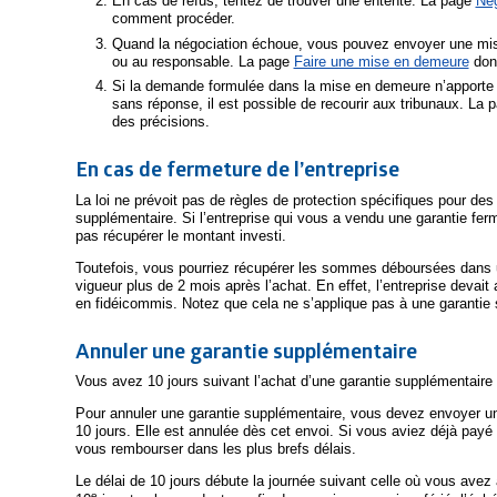
En cas de refus, tentez de trouver une entente. La page
Né
comment procéder.
Quand la négociation échoue, vous pouvez envoyer une mi
ou au responsable. La page
Faire une mise en demeure
donn
Si la demande formulée dans la mise en demeure n’apporte p
sans réponse, il est possible de recourir aux tribunaux. La 
des précisions.
En cas de fermeture de l’entreprise
La loi ne prévoit pas de règles de protection spécifiques pour de
supplémentaire. Si l’entreprise qui vous a vendu une garantie fer
pas récupérer le montant investi.
Toutefois, vous pourriez récupérer les sommes déboursées dans un c
vigueur plus de 2 mois après l’achat. En effet, l’entreprise dev
en fidéicommis. Notez que cela ne s’applique pas à une garantie
Annuler une garantie supplémentaire
Vous avez 10 jours suivant l’achat d’une garantie supplémentaire p
Pour annuler une garantie supplémentaire, vous devez envoyer un
10 jours. Elle est annulée dès cet envoi. Si vous aviez déjà payé
vous rembourser dans les plus brefs délais.
Le délai de 10 jours débute la journée suivant celle où vous avez 
e