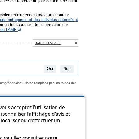
éance est reportée au jour de semaine ou au
supplémentaire conclu avec un assureur
des entreprises et des individus autorisés à
c un tel assureur. De l’information sur
Cet hyperlien s’ouvrira dans une nouvelle fenêtre
 de l’AMF
.
HAUT DE LA PAGE
Oui
Non
 compréhension. Elle ne remplace pas les textes des
ous acceptez l’utilisation de
sonnaliser l’affichage d’avis et
ion
localiser ou d’effectuer un
 veuillez consulter notre