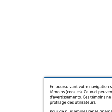
En poursuivant votre navigation su
témoins (cookies). Ceux-ci peuvent
Pl
d’avertissements. Ces témoins ne 
profilage des utilisateurs.
Pour de plus amples renseignement