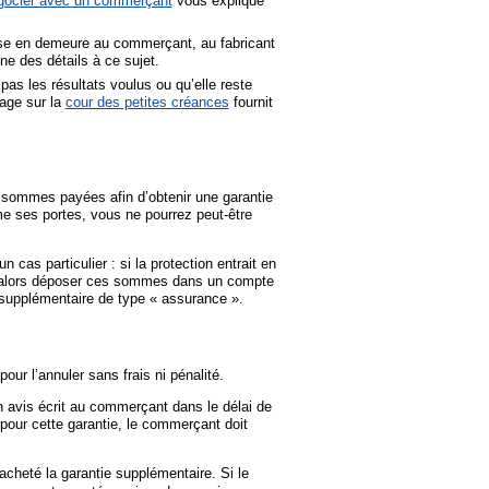
gocier avec un commerçant
vous explique
se en demeure au commerçant, au fabricant
e des détails à ce sujet.
as les résultats voulus ou qu’elle reste
page sur la
cour des petites créances
fournit
s sommes payées afin d’obtenir une garantie
me ses portes, vous ne pourrez peut-être
as particulier : si la protection entrait en
ait alors déposer ces sommes dans un compte
 supplémentaire de type « assurance ».
our l’annuler sans frais ni pénalité.
 avis écrit au commerçant dans le délai de
 pour cette garantie, le commerçant doit
acheté la garantie supplémentaire. Si le