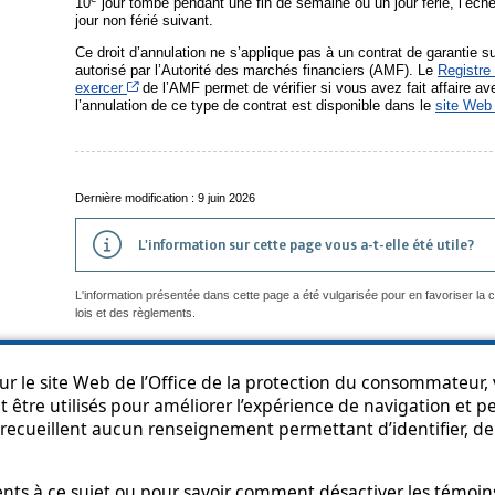
10
jour tombe pendant une fin de semaine ou un jour férié, l’éch
jour non férié suivant.
Ce droit d’annulation ne s’applique pas à un contrat de garantie 
autorisé par l’Autorité des marchés financiers (AMF). Le
Registre 
Cet hyperlien s’ouvrira dans une nouvelle fenêtre
exercer
de l’AMF permet de vérifier si vous avez fait affaire ave
l’annulation de ce type de contrat est disponible dans le
site Web
Dernière modification : 9 juin 2026
L'information sur cette page vous a-t-elle été utile?
L'information présentée dans cette page a été vulgarisée pour en favoriser la
lois et des règlements.
r le site Web de l’Office de la protection du consommateur, v
 être utilisés pour améliorer l’expérience de navigation et per
an du site
Accessibilité
Politique de confidentialité
Diffusion de l'informat
recueillent aucun renseignement permettant d’identifier, de 
s à ce sujet ou pour savoir comment désactiver les témoins,