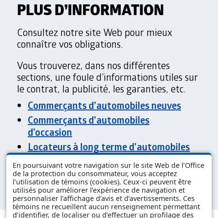
PLUS D’INFORMATION
Consultez notre site Web pour mieux
connaître vos obligations.
Vous trouverez, dans nos différentes
sections, une foule d’informations utiles sur
le contrat, la publicité, les garanties, etc.
Commerçants d’automobiles neuves
Commerçants d’automobiles
d’occasion
Locateurs à long terme d’automobiles
neuves
En poursuivant votre navigation sur le site Web de l’Office
Locateurs à long terme d’automobiles
de la protection du consommateur, vous acceptez
l’utilisation de témoins (cookies). Ceux-ci peuvent être
d’occasion
utilisés pour améliorer l’expérience de navigation et
personnaliser l’affichage d’avis et d’avertissements. Ces
témoins ne recueillent aucun renseignement permettant
d’identifier, de localiser ou d’effectuer un profilage des