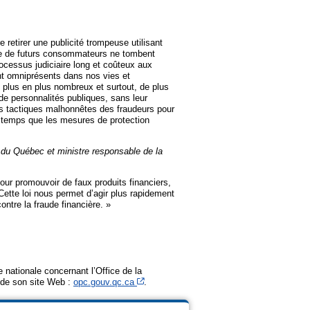
e retirer une publicité trompeuse utilisant
e de futurs consommateurs ne tombent
ocessus judiciaire long et coûteux aux
ont omniprésents dans nos vies et
de plus en plus nombreux et surtout, de plus
 de personnalités publiques, sans leur
es tactiques malhonnêtes des fraudeurs pour
t temps que les mesures de protection
l du Québec et ministre responsable de la
our promouvoir de faux produits financiers,
tte loi nous permet d’agir plus rapidement
ntre la fraude financière. »
e nationale concernant l’Office de la
Cet hyperlien s’ouvrira dans une nouvelle
de son site Web :
opc.gouv.qc.ca
.