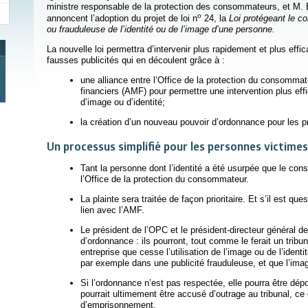
ministre responsable de la protection des consommateurs, et M. E
o
annoncent l’adoption du projet de loi n
24,
la
Loi protégeant le co
ou frauduleuse de l’identité ou de l’image d’une personne.
La nouvelle loi permettra d’intervenir plus rapidement et plus effic
fausses publicités qui en découlent grâce à :
une alliance entre l’Office de la protection du consomma
ien s’ouvrira dans une nouvelle fenêtre
financiers (AMF) pour permettre une intervention plus eff
d’image ou d’identité;
la création d’un nouveau pouvoir d’ordonnance pour les p
Un processus simplifié pour les personnes victimes
Tant la personne dont l’identité a été usurpée que le con
l’Office de la protection du consommateur.
La plainte sera traitée de façon prioritaire. Et s’il est que
lien avec l’AMF.
Le président de l’OPC et le président-directeur général 
d’ordonnance : ils pourront, tout comme le ferait un trib
entreprise que cesse l’utilisation de l’image ou de l’ide
par exemple dans une publicité frauduleuse, et que l’image
Si l’ordonnance n’est pas respectée, elle pourra être dép
pourrait ultimement être accusé d’outrage au tribunal, ce 
d’emprisonnement.